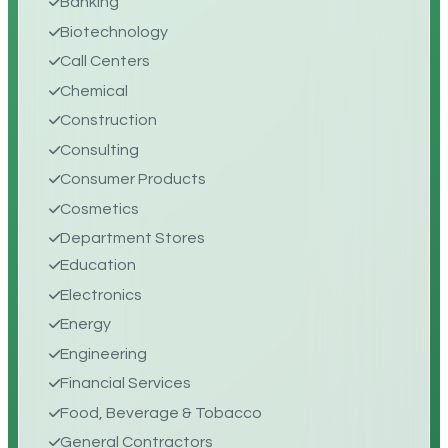
Banking
Biotechnology
Call Centers
Chemical
Construction
Consulting
Consumer Products
Cosmetics
Department Stores
Education
Electronics
Energy
Engineering
Financial Services
Food, Beverage & Tobacco
General Contractors