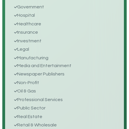
Government
Hospital
Healthcare
Insurance
Investment
Legal
Manufacturing
Media and Entertainment
Newspaper Publishers
Non-Profit
Oil & Gas
Professional Services
Public Sector
Real Estate
Retail & Wholesale